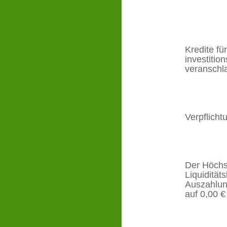
Kredite fü
investiti
veranschla
Verpflich
Der Höchs
Liquidität
Auszahlun
auf 0,00 €