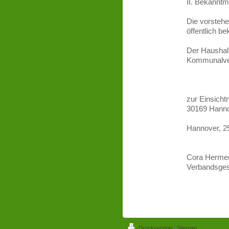
II. Bekannt
Die vorstehe
öffentlich b
Der Haushalt
Kommunalve
vom 06
zur Einsicht
30169 Hannov
Hannover, 2
Cora Herme
Verbandsges
Druckversion
|
Sitemap