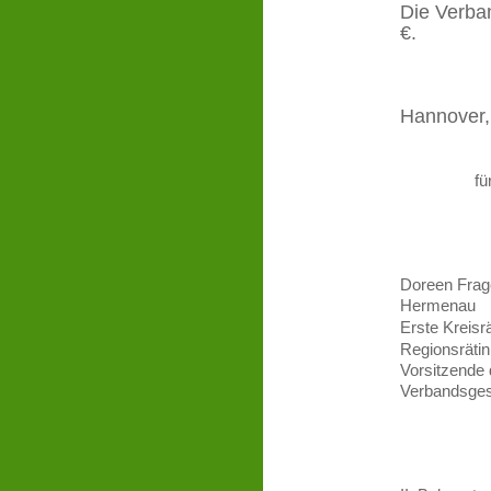
Die Verba
€.
Hannover
fü
Dor
Hermenau
Erst
Regionsrätin
Vorsitz
Verbandsges