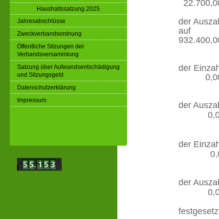
22.700,0
Haushaltssatzung 2025
der Auszah
Jahresabschlüsse
Zweckverbandsordnung
932.400,0
Öffentliche Sitzungen der
Verbandsversammlung
der Ein
Satzung über Aufwandsentschädigung
und Sitzungsgeld
0,00
Datenschutzerklärung
Impressum
der Aus
0,00
der Einz
0,00
der Ausz
0,00
festgesetz