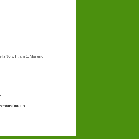
ils 30 v. H. am 1. Mai und
el
chäftsführerin