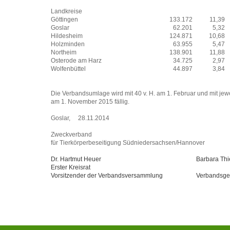
Landkreise
Göttingen
133.172
11,39
Goslar
62.201
5,32
Hildesheim
124.871
10,68
Holzminden
63.955
5,47
Northeim
138.901
11,88
Osterode am Harz
34.725
2,97
Wolfenbüttel
44.897
3,84
Die Verbandsumlage wird mit 40 v. H. am 1. Februar und mit jewe
am 1. November 2015 fällig.
Goslar, 28.11.2014
Zweckverband
für Tierkörperbeseitigung Südniedersachsen/Hannover
Dr. Hartmut Heuer
Barbara Thi
Erster Kreisrat
Vorsitzender der Verbandsversammlung
Verbandsges