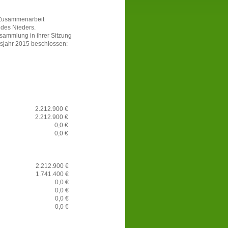
 Zusammenarbeit
 des Nieders.
ammlung in ihrer Sitzung
jahr 2015 beschlossen:
2.212.900 €
2.212.900 €
0,0 €
0,0 €
2.212.900 €
1.741.400 €
0,0 €
0,0 €
0,0 €
0,0 €