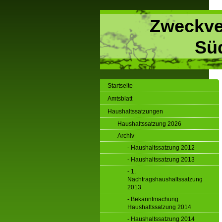
Zweckve
Sü
Startseite
Amtsblatt
Haushaltssatzungen
Haushaltssatzung 2026
Archiv
- Haushaltssatzung 2012
- Haushaltssatzung 2013
- 1.
Nachtragshaushaltssatzung
2013
- Bekanntmachung
Haushaltssatzung 2014
- Haushaltssatzung 2014