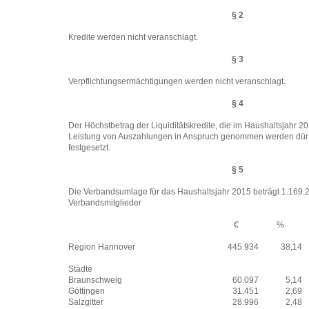
§ 2
Kredite werden nicht veranschlagt.
§ 3
Verpflichtungsermächtigungen werden nicht veranschlagt.
§ 4
Der Höchstbetrag der Liquiditätskredite, die im Haushaltsjahr 20
Leistung von Auszahlungen in Anspruch genommen werden dürfe
festgesetzt.
§ 5
Die Verbandsumlage für das Haushaltsjahr 2015 beträgt 1.169.20
Verbandsmitglieder
€
%
Region Hannover
445.934
38,14
Städte
Braunschweig
60.097
5,14
Göttingen
31.451
2,69
Salzgitter
28.996
2,48