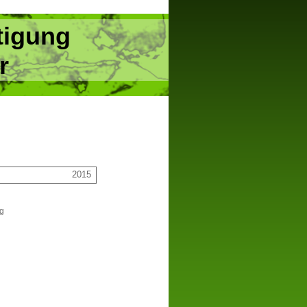
tigung
r
2015
ng