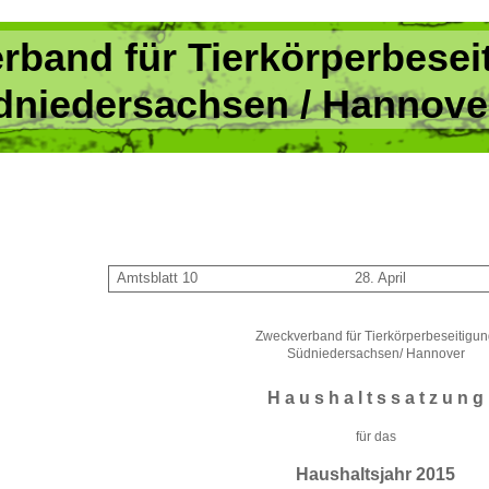
rband für Tierkörperbesei
dniedersachsen / Hannove
Amtsblatt 10
28. April
Zweckverband für Tierkörperbeseitigu
Südniedersachsen/ Hannover
H a u s h a l t s s a t z u n g
für das
Haushaltsjahr 2015