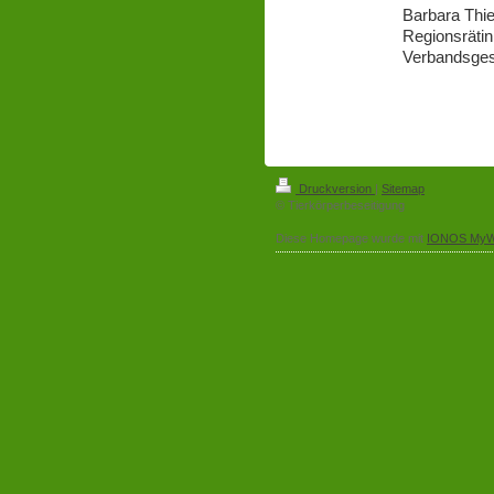
Barbara Thie
Regionsrätin
Verbandsges
Druckversion
|
Sitemap
© Tierkörperbeseitigung
Diese Homepage wurde mit
IONOS MyW