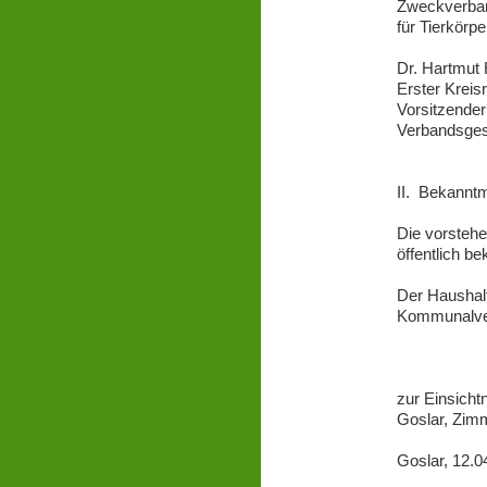
Zweckverba
für Tierkör
Dr. H
Ers
Vorsitz
Verbandsges
II. Bekannt
Die vorstehe
öffentlich b
Der Haushalt
Kommunalve
zur Einsicht
Goslar, Zimm
Goslar, 12.0