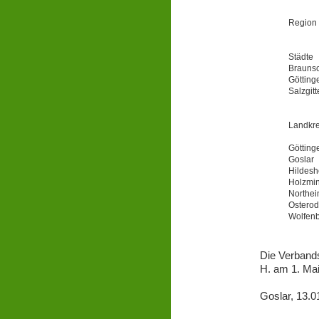
Region
Städte
Brauns
Götting
Salzgitt
Landkre
Götting
Goslar
Hildes
Holzmi
Northe
Ostero
Wolfenb
Die Verbands
H. am 1. Mai
Goslar, 13.0