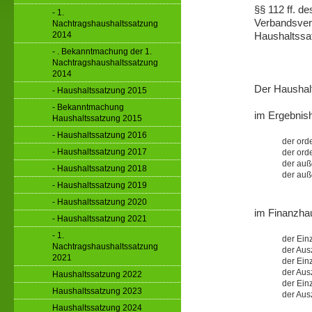
§§ 112 ff. 
- 1.
Verbandsver
Nachtragshaushaltssatzung
2014
Haushaltssa
- . Bekanntmachung der 1.
Nachtragshaushaltssatzung
2014
Der Haushalt
- Haushaltssatzung 2015
- Bekanntmachung
im Ergebnis
Haushaltssatzung 2015
- Haushaltssatzung 2016
der ord
- Haushaltssatzung 2017
der ord
der auß
- Haushaltssatzung 2018
der auß
- Haushaltssatzung 2019
- Haushaltssatzung 2020
im Finanzha
- Haushaltssatzung 2021
- 1.
der Ein
Nachtragshaushaltssatzung
der Aus
2021
der Einz
der Ausz
Haushaltssatzung 2022
der Ein
Haushaltssatzung 2023
der Aus
Haushaltssatzung 2024