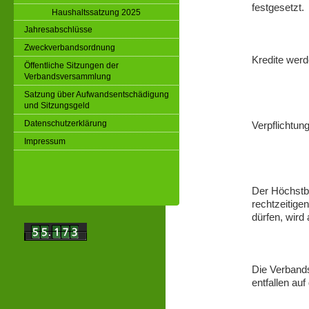
festgesetzt.
Haushaltssatzung 2025
Jahresabschlüsse
Zweckverbandsordnung
Kredite werd
Öffentliche Sitzungen der
Verbandsversammlung
Satzung über Aufwandsentschädigung
und Sitzungsgeld
Datenschutzerklärung
Verpflichtun
Impressum
Der Höchstbe
rechtzeitig
dürfen, wird
Die Verbands
entfallen au