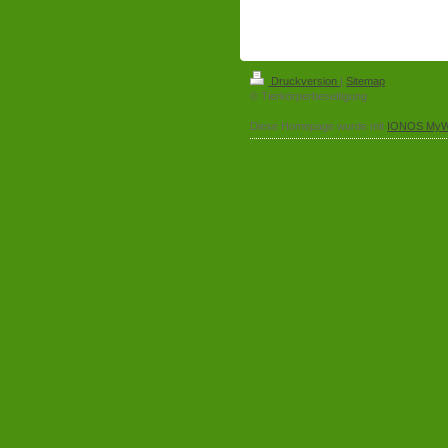
Druckversion
|
Sitemap
© Tierkörperbeseitigung
Diese Homepage wurde mit
IONOS MyW