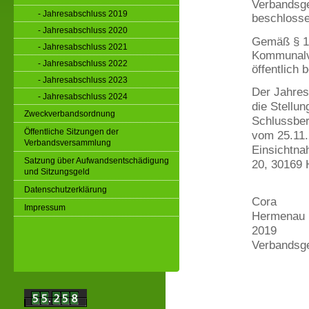
Verbandsge
- Jahresabschluss 2019
beschlosse
- Jahresabschluss 2020
Gemäß § 1
- Jahresabschluss 2021
Kommunalve
- Jahresabschluss 2022
öffentlich
- Jahresabschluss 2023
Der Jahres
- Jahresabschluss 2024
die Stellu
Zweckverbandsordnung
Schlussber
Öffentliche Sitzungen der
vom 25.11.
Verbandsversammlung
Einsichtna
Satzung über Aufwandsentschädigung
20, 30169 
und Sitzungsgeld
Datenschutzerklärung
Cora
Impressum
Hermenau
2019
Verbandsge