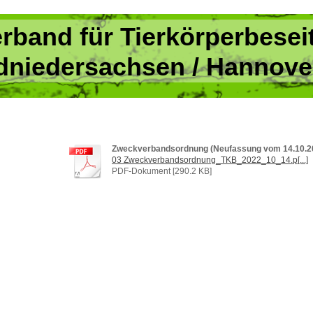
rband für Tierkörperbesei
dniedersachsen / Hannove
Zweckverbandsordnung (Neufassung vom 14.10.2
03 Zweckverbandsordnung_TKB_2022_10_14.p[...]
PDF-Dokument [290.2 KB]