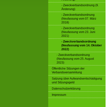
- Zweckverbandsordnung (9.
Änderung)
- Zweckverbandsordnung
(Neufassung vom 07. März
2018)
- Zweckverbandsordnung
(Neufassung vom 23. Juni
2021)
- Zweckverbandsordnung
(Neufassung vom 14. Oktober
2022)
- Zweckverbandsordnung
(Neufassung vom 25. August
2023)
Öffentliche Sitzungen der
Verbandsversammlung
Satzung über Aufwandsentschädigung
und Sitzungsgeld
Datenschutzerklärung
Impressum