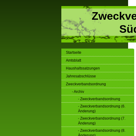
Zweckve
Sü
Startseite
Amtsblatt
Haushaltssatzungen
Jahresabschlüsse
Zweckverbandsordnung
- Archiv
- Zweckverbandsordnung
- Zweckverbandsordnung (6.
Änderung)
- Zweckverbandsordnung (7.
Änderung)
- Zweckverbandsordnung (8.
Änderung)