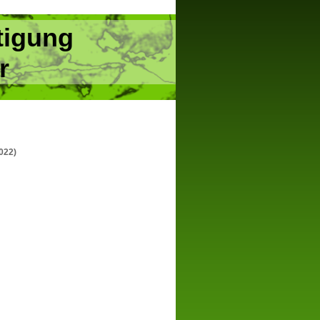
tigung
r
022)