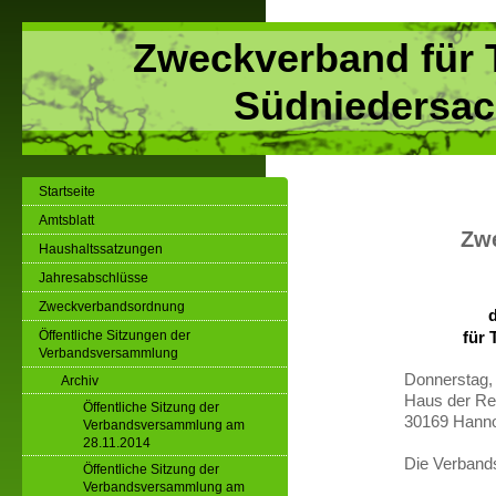
Zweckverband für 
Südniedersac
Startseite
Amtsblatt
Zwe
Haushaltssatzungen
Jahresabschlüsse
Zweckverbandsordnung
Öffentliche Sitzungen der
für 
Verbandsversammlung
Donnerstag,
Archiv
Haus der Re
Öffentliche Sitzung der
30169 Hann
Verbandsversammlung am
28.11.2014
Die Verband
Öffentliche Sitzung der
Verbandsversammlung am