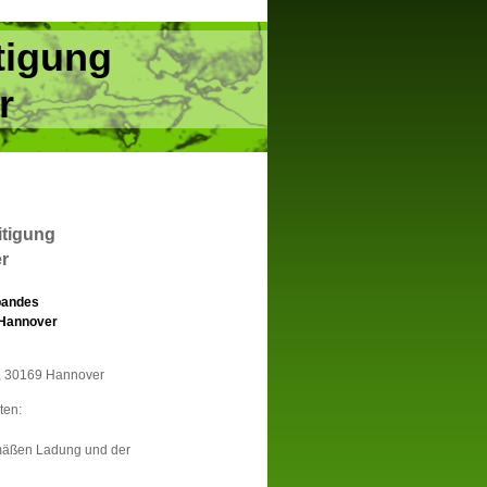
tigung
r
itigung
r
bandes
/Hannover
, 30169 Hannover
ten:
emäßen Ladung und der