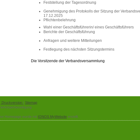
Feststellung der Tagesordnung
Genehmigung des Protokolls der Sitzung der Verbands
17.12.2025
Pflichtenbelehrung
Wahl einer Geschäftsführerin/ eines Geschäftsführers
Berichte der Geschäftsführung
Anfragen und weitere Mitteilungen
Festlegung des nächsten Sitzungstermins
Die Vorsitzende der Verbandsversammlung
Druckversion
|
Sitemap
ierkörperbeseitigung
ese Homepage wurde mit
IONOS MyWebsite
erstellt.