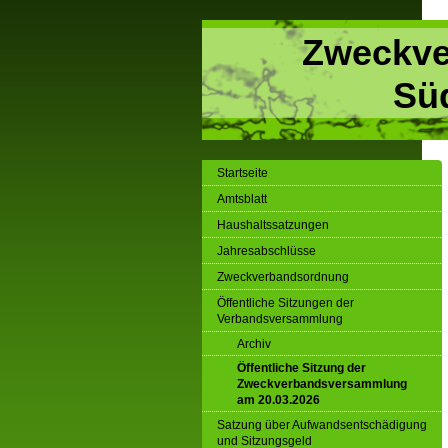
Zweckve
Sü
Startseite
Amtsblatt
Haushaltssatzungen
Jahresabschlüsse
Zweckverbandsordnung
Öffentliche Sitzungen der
Verbandsversammlung
Archiv
Öffentliche Sitzung der
Zweckverbandsversammlung
am 20.03.2026
Satzung über Aufwandsentschädigung
und Sitzungsgeld